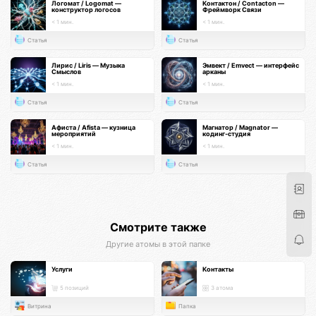
Логомат / Logomat —
Контактон / Contacton —
конструктор логосов
Фреймворк Связи
< 1 мин.
< 1 мин.
Статья
Статья
Лирис / Liris — Музыка
Эмвект / Emvect — интерфейс
Смыслов
арканы
< 1 мин.
< 1 мин.
Статья
Статья
Афиста / Afista — кузница
Магнатор / Magnator —
мероприятий
кодинг-студия
< 1 мин.
< 1 мин.
Статья
Статья
Смотрите также
Другие атомы в этой папке
Услуги
Контакты
5 позиций
3 атома
Витрина
Папка