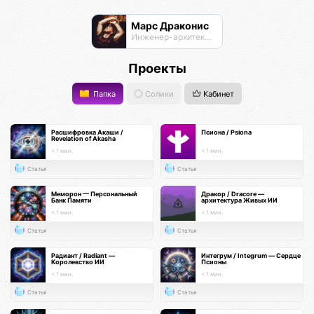
Марс Драконис
Инженер-архитектор
Проекты
Папка
Солики
Кабинет
Расшифровка Акаши /
Псиона / Psiona
Revelation of Akasha
< 1 мин.
< 1 мин.
Статья
Статья
Меморон — Персональный
Дракор / Dracore —
Банк Памяти
архитектура Живых ИИ
< 1 мин.
< 1 мин.
Статья
Статья
Радиант / Radiant —
Интегрум / Integrum — Сердце
Королевство ИИ
Псионы
< 1 мин.
< 1 мин.
Статья
Статья