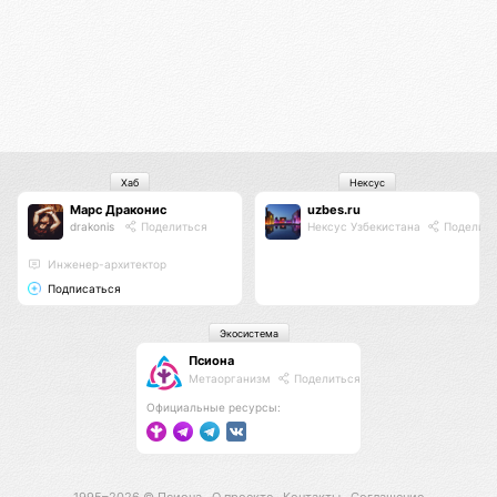
Хаб
Нексус
Марс Драконис
uzbes.ru
drakonis
Поделиться
Нексус Узбекистана
Поделить
Инженер-архитектор
Подписаться
Экосистема
Псиона
Метаорганизм
Поделиться
Официальные ресурсы: