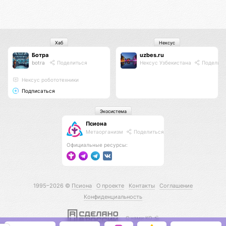
Хаб
Нексус
Ботра
uzbes.ru
botra
Поделиться
Нексус Узбекистана
Поделить
Нексус робототехники
Подписаться
Экосистема
Псиона
Метаорганизм
Поделиться
Официальные ресурсы:
1995–2026 ©
Псиона
О проекте
Контакты
Соглашение
Конфиденциальность
С нами КО 🕉️