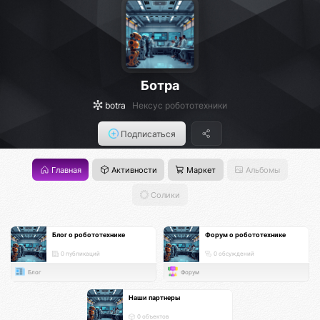
Ботра
botra
Нексус робототехники
Подписаться
Главная
Активности
Маркет
Альбомы
Солики
Блог о робототехнике
Форум о робототехнике
0 публикаций
0 обсуждений
Блог
Форум
Наши партнеры
0 объектов