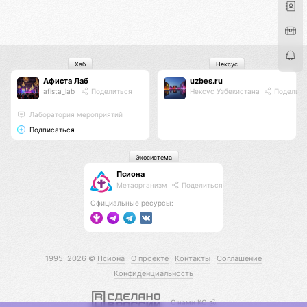
Хаб
Нексус
Афиста Лаб
uzbes.ru
afista_lab
Поделиться
Нексус Узбекистана
Поделить
Лаборатория мероприятий
Подписаться
Экосистема
Псиона
Метаорганизм
Поделиться
Официальные ресурсы:
1995–2026 ©
Псиона
О проекте
Контакты
Соглашение
Конфиденциальность
С нами КО 🕉️