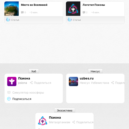
Место во Вселенной
Логотип Псионы
0
~3 мин.
2
~4 мин.
Статья
Статья
Хаб
Нексус
Псиона
uzbes.ru
psiona
Поделиться
Нексус Узбекистана
Поделить
Cимулятор ноосферы
Подписаться
Экосистема
Псиона
Метаорганизм
Поделиться