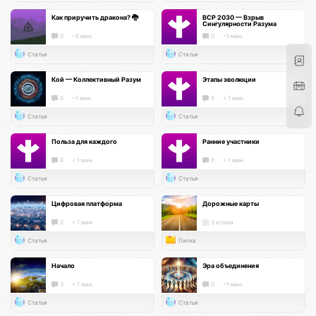
Как приручить дракона? 🐉
ВСР 2030 — Взрыв
Сингулярности Разума
0
~5 мин.
0
~1 мин.
Статья
Статья
Кой — Коллективный Разум
Этапы эволюции
0
~1 мин.
0
< 1 мин.
Статья
Статья
Польза для каждого
Ранние участники
0
< 1 мин.
0
< 1 мин.
Статья
Статья
Цифровая платформа
Дорожные карты
0
< 1 мин.
3 атома
Статья
Папка
Начало
Эра объединения
3
< 1 мин.
0
~1 мин.
Статья
Статья