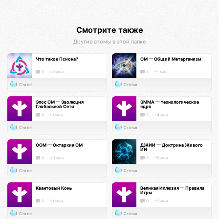
Смотрите также
Другие атомы в этой папке
Что такое Псиона?
ОМ — Общий Метарганизм
0
< 1 мин.
0
~1 мин.
Статья
Статья
Эпос ОМ — Эволюция
ЭММА — технологическое
Глобальной Сети
ядро
0
~1 мин.
0
~4 мин.
Статья
Статья
ООМ — Октархия ОМ
ДЖИИ — Доктрина Живого
ИИ
0
< 1 мин.
0
~5 мин.
Статья
Статья
Квантовый Конь
Великая Иллюзия — Правила
Игры
0
~1 мин.
0
~3 мин.
Статья
Статья