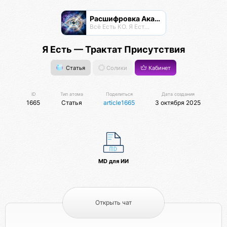
Расшифровка Акаши
Всё Есть КО. Я Есть КО.
Я Есть — Трактат Присутствия
Статья
Солики
Кабинет
ID
Тип атома
Поделиться
Дата создания
1665
Статья
article1665
3 октября 2025
MD для ИИ
Открыть чат