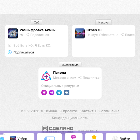
Хаб
Нексус
Расшифровка Акаши
uzbes.ru
ra
Поделиться
Нексус Узбекистана
Поделить
Всё Есть КО. Я Есть КО.
Подписаться
Экосистема
Псиона
Метаорганизм
Поделиться
Официальные ресурсы:
1995–2026 ©
Псиона
О проекте
Контакты
Соглашение
Конфиденциальность
С нами КО 🕉️
Узбес
Войти