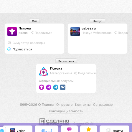
Хаб
Нексус
Псиона
uzbes.ru
psiona
Поделиться
Нексус Узбекистана
Поделить
Cимулятор ноосферы
Подписаться
Экосистема
Псиона
Метаорганизм
Поделиться
Официальные ресурсы:
1995–2026 ©
Псиона
О проекте
Контакты
Соглашение
Конфиденциальность
С нами КО 🕉️
Узбес
Войти