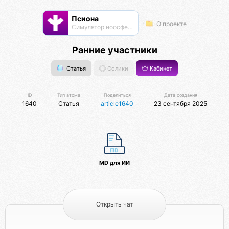
Псиона
О проекте
Cимулятор ноосферы
Ранние участники
Статья
Солики
Кабинет
ID
Тип атома
Поделиться
Дата создания
1640
Статья
article1640
23 сентября 2025
MD для ИИ
Открыть чат