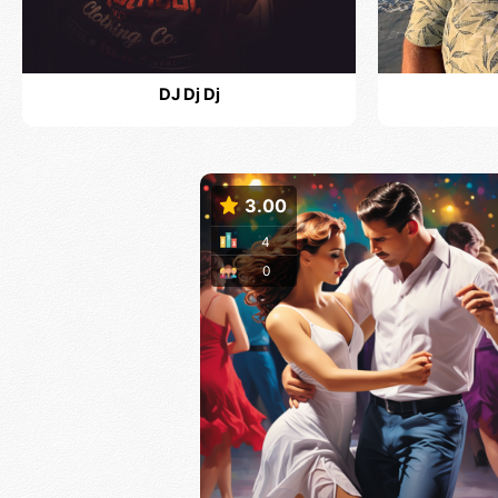
DJ Dj Dj
3.00
4
0