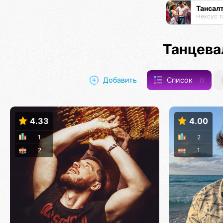
Тансал
Нексус т
Танцева
Добавить
Список
0
4.33
4.00
1
2
2
1