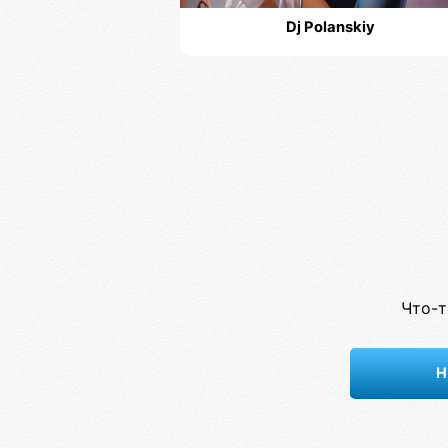
Dj Polanskiy
Что-т
Н