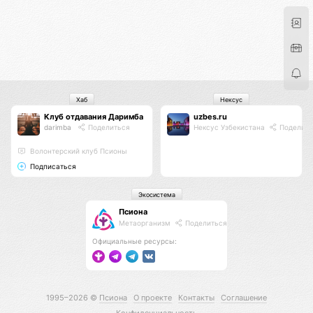
Хаб
Нексус
Клуб отдавания Даримба
uzbes.ru
darimba
Поделиться
Нексус Узбекистана
Поделить
Волонтерский клуб Псионы
Подписаться
Экосистема
Псиона
Метаорганизм
Поделиться
Официальные ресурсы:
1995–2026 ©
Псиона
О проекте
Контакты
Соглашение