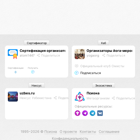
Сертификатор
Хаб
Сертификация организаторов
Организаторы йога-меропри
atom1447
Поделиться
yogaorg
Поделиться
Официальный клуб Омисты
Сертификации
Получить
0
Подписаться
Нексус
Экосистема
uzbes.ru
Псиона
Нексус Узбекистана
Поделиться
Метаорганизм
Поделиться
Официальные ресурсы:
1995–2026 ©
Псиона
О проекте
Контакты
Соглашение
Конфиденциальность