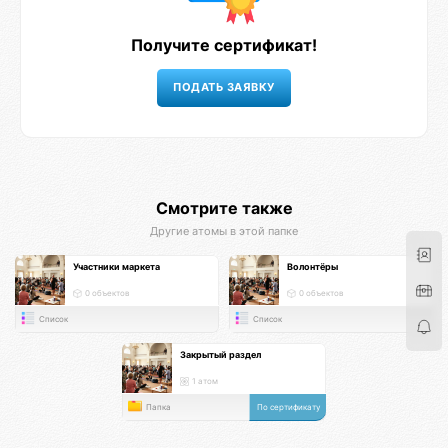
Получите сертификат!
Смотрите также
Другие атомы в этой папке
Участники маркета
Волонтёры
0 объектов
0 объектов
Список
Список
Закрытый раздел
1 атом
Папка
По сертификату