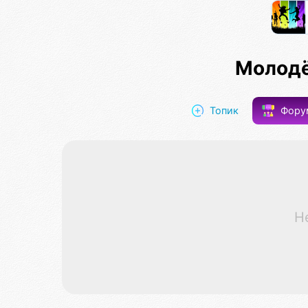
Молод
Топик
Фор
Н