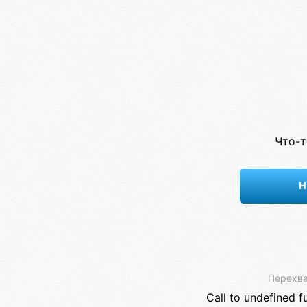
Что-т
Н
Перехва
Call to undefined f