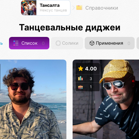
Тансалта
Справочники
Нексус танцев
Танцевальные диджеи
ь
Список
0
Солики
Применения
0
4.00
3
1