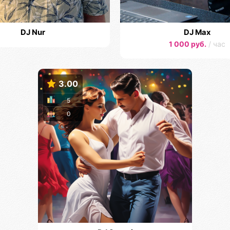
DJ Nur
DJ Max
1 000 руб.
/ час
3.00
5
0