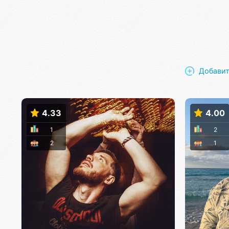
Добавит
4.33
4.00
1
2
2
1