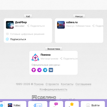
Хаб
Нексус
ДевУбер
uzbes.ru
devuber
Поделиться
Нексус Узбекистана
Поделить
Готовые цифровые решения
Подписаться
Экосистема
Псиона
Метаорганизм
Поделиться
Официальные ресурсы:
1995–2026 ©
Псиона
О проекте
Контакты
Соглашение
Конфиденциальность
С нами КО 🕉️
Узбес
Войти