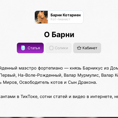
Барни Котариен
Кот-пианист
О Барни
Статья
Солики
Кабинет
йденный маэстро фортепиано — князь Барникус из Дом
ервый, На-Воле-Рожденный, Валар Мурмулис, Валар К
ь Миров, Освободитель котов и Сын Дракона.
антами в ТикТоке, сотни статей и видео в интернете, 