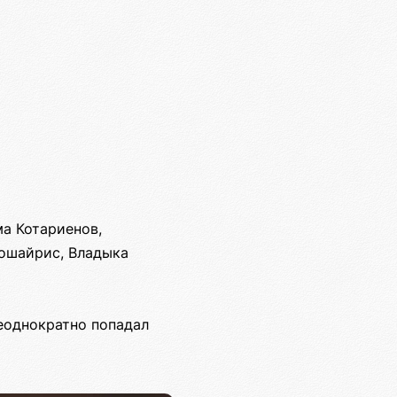
а Котариенов,
ошайрис, Владыка
неоднократно попадал