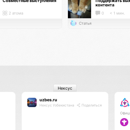
Совместные выступления
Поддержать вы
контента
2 атома
0
< 1 мин.
Статья
Нексус
uzbes.ru
я
Нексус Узбекистана
Поделиться
Офиц