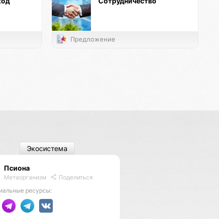
ход
Сотрудничество
Предложение
Экосистема
Псиона
Метаорганизм
Поделиться
иальные ресурсы: