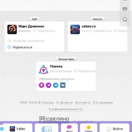
Хаб
Нексус
Марс Драконис
uzbes.ru
drakonis
Поделиться
Нексус Узбекистана
Поделить
Инженер-архитектор
Подписаться
Экосистема
Псиона
Метаорганизм
Поделиться
Официальные ресурсы:
1995–2026 ©
Псиона
О проекте
Контакты
Соглашение
Конфиденциальность
С нами КО 🕉️
Узбес
Войти
Чаты
Гринд