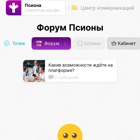
Псиона
Центр коммуникаций
Cимулятор ноосферы
Форум Псионы
Топик
Форум
0
Солики
Кабинет
Какие возможности ждёте на
платформе?
0 сообщений