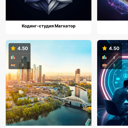
Кодинг-студия Магнатор
4.50
4.50
7
8
3
3