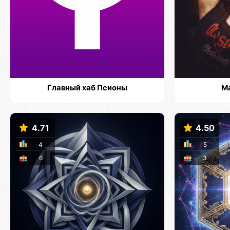
Главный хаб Псионы
М
4.71
4.50
4
5
6
3