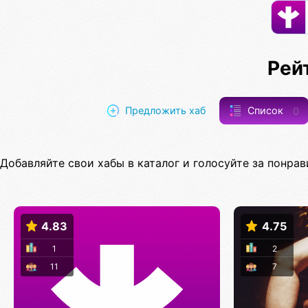
Рей
Предложить хаб
Список
0
Добавляйте свои хабы в каталог и голосуйте за понрав
4.83
4.75
1
2
11
7