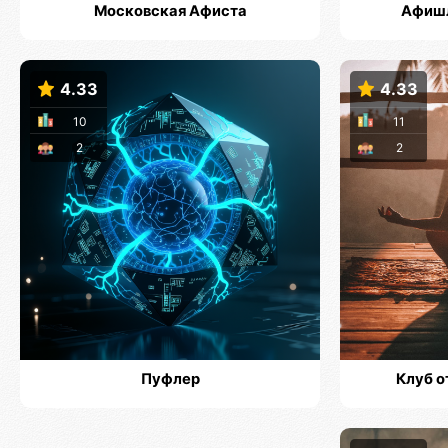
Московская Афиста
Афишл
4.33
4.33
10
11
2
2
Пуфлер
Клуб о