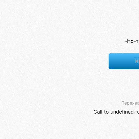
Что-т
Н
Перехва
Call to undefined f